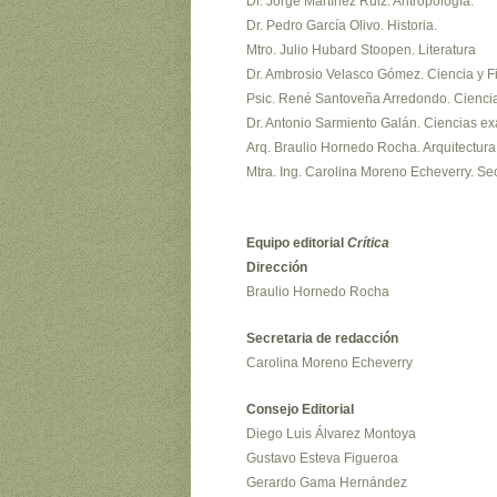
Dr. Jorge Martínez Ruiz. Antropología.
Dr. Pedro García Olivo. Historia.
Mtro. Julio Hubard Stoopen. Literatura
Dr. Ambrosio Velasco Gómez. Ciencia y Fil
Psic. René Santoveña Arredondo. Ciencia
Dr. Antonio Sarmiento Galán. Ciencias ex
Arq. Braulio Hornedo Rocha. Arquitectura
Mtra. Ing. Carolina Moreno Echeverry. Sec
Equipo editorial
Crítica
Dirección
Braulio Hornedo Rocha
Secretaria de redacción
Carolina Moreno Echeverry
Consejo Editorial
Diego Luis Álvarez Montoya
Gustavo Esteva Figueroa
Gerardo Gama Hernández