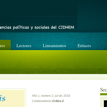
res
Lectores
Lineamientos
Enlaces
Sec
Año 1, número 2, jul-dic 2016
Colaboradores
Crítica 2