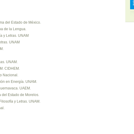
ma del Estado de México.
na de la Lengua.
fía y Letras. UNAM
Letras. UNAM
EM.
icas. UNAM.
NAM. CIDHEM.
io Nacional.
ción en Energía. UNAM.
 Cuernavaca. UAEM.
a del Estado de Morelos.
Filosofía y Letras. UNAM.
al.