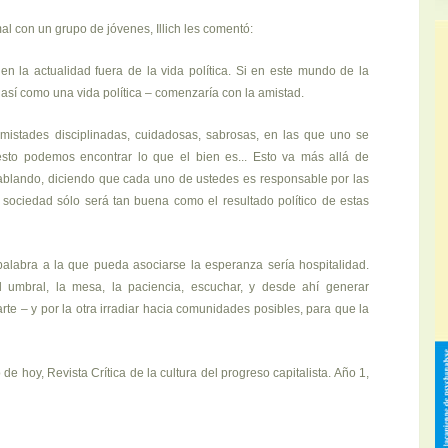
mal con un grupo de jóvenes, Illich les comentó:
en la actualidad fuera de la vida política. Si en este mundo de la
así como una vida política – comenzaría con la amistad.
 amistades disciplinadas, cuidadosas, sabrosas, en las que uno se
esto podemos encontrar lo que el bien es... Esto va más allá de
hablando, diciendo que cada uno de ustedes es responsable por las
 sociedad sólo será tan buena como el resultado político de estas
alabra a la que pueda asociarse la esperanza sería hospitalidad.
el umbral, la mesa, la paciencia, escuchar, y desde ahí generar
rte – y por la otra irradiar hacia comunidades posibles, para que la
 de hoy, Revista Crítica de la cultura del progreso capitalista. Año 1,