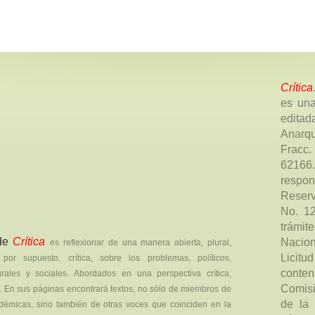
Crítica
es una
editad
Anarqu
Fracc.
62166.
respo
Reserv
No. 1
trámit
 de
Crítica
Nacion
es reflexionar de una manera abierta, plural,
Licitu
por supuesto, crítica, sobre los problemas, políticos,
conte
urales y sociales. Abordados en una perspectiva crítica,
Comisi
ica. En sus páginas encontrará textos, no sólo de miembros de
de la 
émicas, sino también de otras voces que coinciden en la